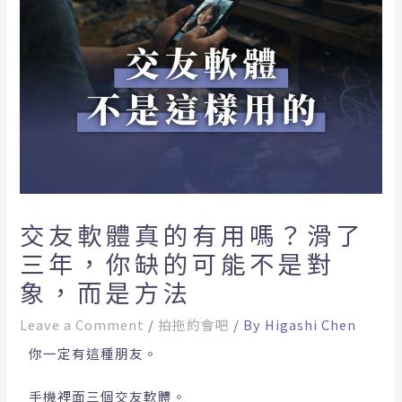
交友軟體真的有用嗎？滑了
三年，你缺的可能不是對
象，而是方法
Leave a Comment
/
拍拖約會吧
/ By
Higashi Chen
你一定有這種朋友。
手機裡面三個交友軟體。