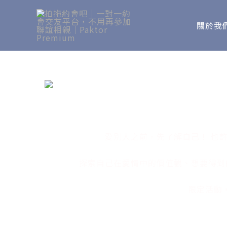
Skip
to
關於我
content
愛別人之前，先了解自己！ 也
探索自己在愛情中的價值觀、想要得到
限定活動