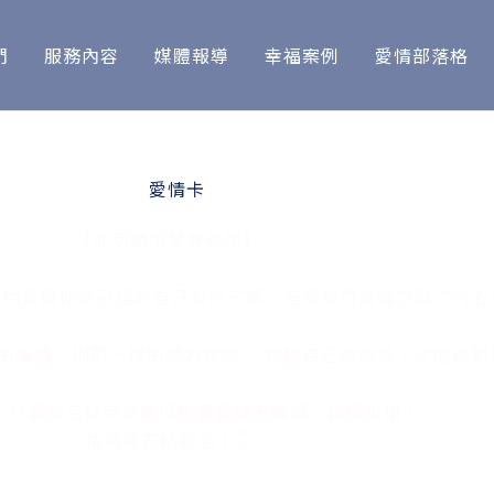
們
服務內容
媒體報導
幸福案例
愛情部落格
10月限定！免費愛情卡諮詢
【此活動限單身參加】
許你覺得你對已經對自己有所了解，但是我們常常忽略了內心
的事情，別再一樣的地方摔倒。 知道自己的需求，才能得到
，只要報名就可以獲得免費愛情卡解讀，錯過可惜！
快填寫表格報名！👇