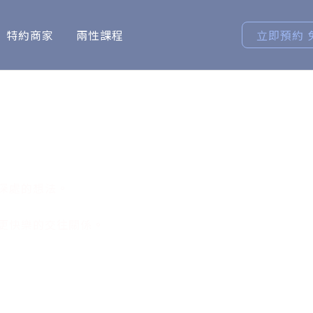
特約商家
兩性課程
立即預約 
深處的想法。
更快樂的交往關係。