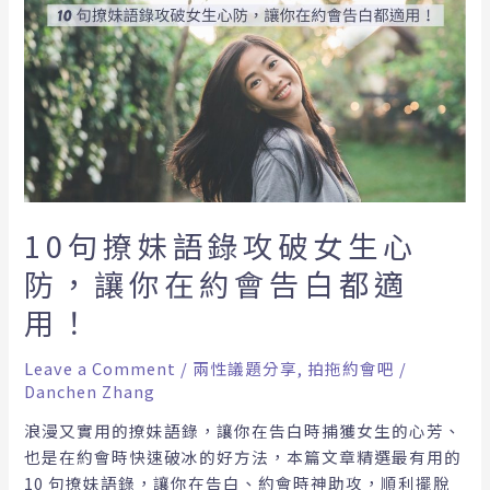
句
撩
妹
語
錄
攻
破
女
生
10句撩妹語錄攻破女生心
心
防，讓你在約會告白都適
防，
讓
用！
你
在
Leave a Comment
/
兩性議題分享
,
拍拖約會吧
/
約
Danchen Zhang
會
浪漫又實用的撩妹語錄，讓你在告白時捕獲女生的心芳、
告
也是在約會時快速破冰的好方法，本篇文章精選最有用的
白
10 句撩妹語錄，讓你在告白、約會時神助攻，順利擺脫