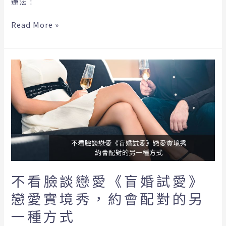
辦法！
供
脫
Read More »
單
方
法
不
看
臉
談
戀
愛
《盲
婚
試
愛》
不看臉談戀愛《盲婚試愛》
戀
戀愛實境秀，約會配對的另
愛
實
一種方式
境