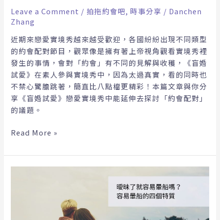
秀，
Leave a Comment
/
拍拖約會吧
,
時事分享
/
Danchen
約
Zhang
會
近期來戀愛實境秀越來越受歡迎，各國紛紛出現不同類型
配
的約會配對節目，觀眾像是擁有著上帝視角觀看實境秀裡
對
發生的事情，會對「約會」有不同的見解與收穫，《盲婚
的
試愛》在素人參與實境秀中，因為太過真實，看的同時也
另
不禁心驚膽跳著，簡直比八點檔更精彩！本篇文章與你分
一
享《盲婚試愛》戀愛實境秀中能延伸去探討「約會配對」
種
的議題。
方
式
Read More »
單
身
太
久
容