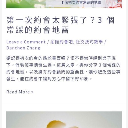
張
了？
3
第一次約會太緊張了？3 個
個
常踩的約會地雷
常
踩
Leave a Comment
/
拍拖約會吧
,
社交技巧教學
/
的
Danchen Zhang
約
會
還記得初次約會的尷尬畫面嗎？恨不得當時躲到桌子底
地
下，假裝沒事情發生過。這篇文章，與你分享 3 個常踩的
雷
約會地雷，以及擁有約會顧問的重要性，讓你避免這些事
發生，能在約會中讓對方心中留下好印象。
Read More »
為
什