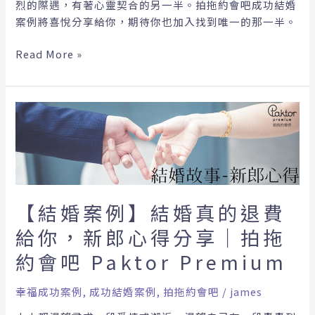
烈的際遇，有著心靈契合的另一半。拍拖約會吧成功結婚
心
案例將喜悅分享給你，期待你也加入找到唯一的那一半。
得
分
Read More »
享
｜
拍
【結
拖
婚
約
案
會
例】
吧
結
Paktor
婚
Premium
【結婚案例】結婚真的退費
真
的
給你，新郎心得分享｜拍拖
退
約會吧 Paktor Premium
費
給
幸福成功案例
,
成功結婚案例
,
拍拖約會吧
/
james
你，
新