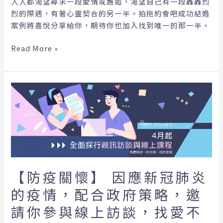
人人都渴望尋求一段愛情或邂逅，渴望自己有一段轟轟烈
郎
烈的際遇，有著心靈契合的另一半。拍拖約會吧成功結婚
心
案例將喜悅分享給你，期待你也加入找到唯一的那一半。
得
分
Read More »
享
｜
拍
【防
拖
疫
約
關
會
懷】
吧
因
Paktor
應
Premium
新
冠
【防疫關懷】 因應新冠肺炎
肺
的疫情，配合政府策略，邀
炎
請你參與線上訪談，找愛不
的
疫