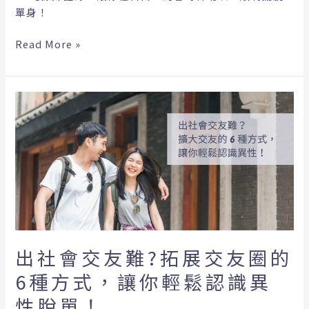
都
單身！
適
用！
Read More »
出
社
會
交
友
難?
拓
展
交
友
出社會交友難?拓展交友圈的
圈
6種方式，讓你輕鬆認識異
的
6
性脫單！