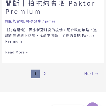
間斷｜拍拖約會吧 Paktor
情，
Premium
配
合
政
拍拖約會吧
,
時事分享
/
james
府
【防疫關懷】 因應新冠肺炎的疫情，配合政府策略，邀
策
請你參與線上訪談，找愛不間斷｜拍拖約會吧 Paktor
略，
Premium
邀
請
Read More »
你
參
與
線
1
2
Next
→
上
訪
談，
找
Copyright © 2026 拍拖約會吧｜一對一約會交友平台，不用再
愛
參加聯誼相親｜Paktor Premium | Powered by
Astra