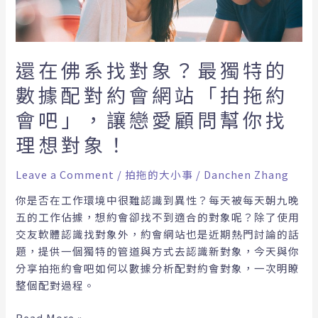
象？
最
獨
特
還在佛系找對象？最獨特的
的
數據配對約會網站「拍拖約
數
據
會吧」，讓戀愛顧問幫你找
配
理想對象！
對
約
Leave a Comment
/
拍拖的大小事
/
Danchen Zhang
會
網
你是否在工作環境中很難認識到異性？每天被每天朝九晚
站
五的工作佔據，想約會卻找不到適合的對象呢？除了使用
「拍
交友軟體認識找對象外，約會網站也是近期熱門討論的話
拖
題，提供一個獨特的管道與方式去認識新對象，今天與你
約
分享拍拖約會吧如何以數據分析配對約會對象，一次明瞭
會
整個配對過程。
吧」，
讓
Read More »