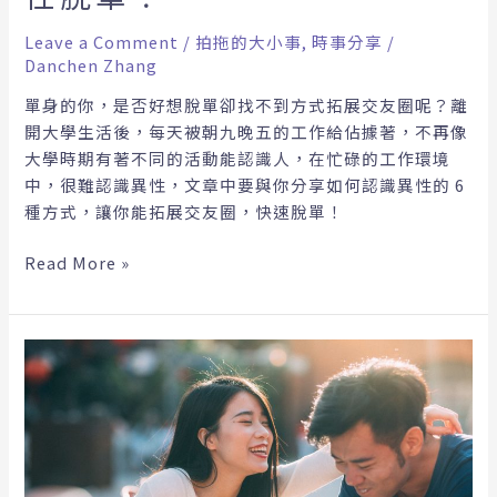
種
方
Leave a Comment
/
拍拖的大小事
,
時事分享
/
式，
Danchen Zhang
讓
單身的你，是否好想脫單卻找不到方式拓展交友圈呢？離
你
開大學生活後，每天被朝九晚五的工作給佔據著，不再像
輕
大學時期有著不同的活動能認識人，在忙碌的工作環境
鬆
中，很難認識異性，文章中要與你分享如何認識異性的 6
認
種方式，讓你能拓展交友圈，快速脫單！
識
異
Read More »
性
脫
單！
還
在
佛
系
找
對