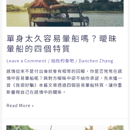
易
暈
船
嗎？
曖
單身太久容易暈船嗎？曖昧
昧
暈船的四個特質
暈
船
Leave a Comment
/
拍拖約會吧
/
Danchen Zhang
的
四
感情從來不是付出後就會有相等的回報，你是否常常在感
個
情中容易暈船呢？與對方曖昧中卻不給你承諾，先來播一
特
首《我很好騙》本篇文章透過四個容易暈船特質，讓你重
質
新審視自己在感情中的關係。
Read More »
10