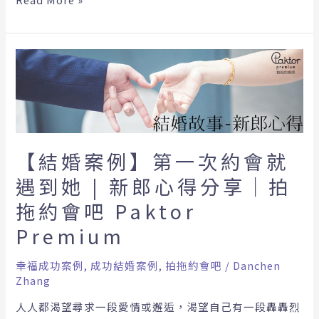
戀
愛
顧
【結
問
婚
幫
案
你
例】
找
第
理
一
想
【結婚案例】第一次約會就
次
對
約
遇到她 | 新郎心得分享｜拍
象！
會
拖約會吧 Paktor
就
遇
Premium
到
她
幸福成功案例
,
成功結婚案例
,
拍拖約會吧
/
Danchen
|
Zhang
新
人人都渴望尋求一段愛情或邂逅，渴望自己有一段轟轟烈
郎