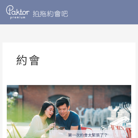
Skip
to
content
約會
第
一
次
約
會
太
緊