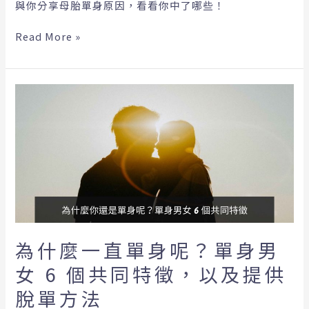
與你分享母胎單身原因，看看你中了哪些！
Read More »
為
什
麼
一
直
單
身
呢？
單
身
為什麼一直單身呢？單身男
男
女 6 個共同特徵，以及提供
女
6
脫單方法
個