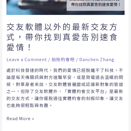
的
最
新
交
交友軟體以外的最新交友方
友
式，帶你找到真愛告別速食
方
式，
愛情！
帶
你
Leave a Comment
/
拍拖約會吧
/
Danchen Zhang
找
處於科技發達的時代，我們的愛情已經脫離不了科技，不
到
論是每天傳簡訊與對方道聲早安，或是致電過去溫暖的問
真
候，對單身者來說，交友軟體普遍變成認識新對象的管道
愛
之一，但除了交友軟體外，「實體約會交友平台」是最新
告
的交友方式，讓你擺脫過往實體約會的刻板印象，讓交友
別
也能夠很輕鬆與有趣。
速
食
Read More »
愛
情！