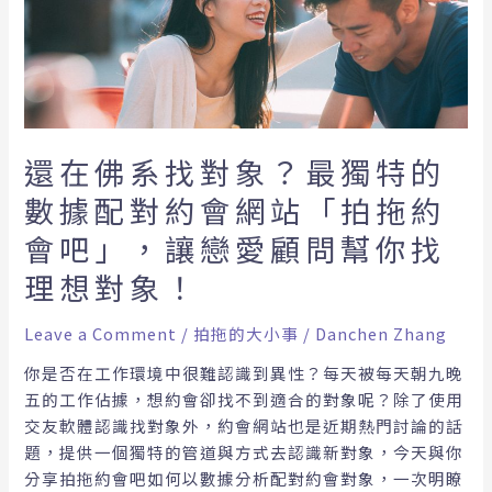
找
對
象？
最
獨
特
還在佛系找對象？最獨特的
的
數據配對約會網站「拍拖約
數
據
會吧」，讓戀愛顧問幫你找
配
理想對象！
對
約
Leave a Comment
/
拍拖的大小事
/
Danchen Zhang
會
網
你是否在工作環境中很難認識到異性？每天被每天朝九晚
站
五的工作佔據，想約會卻找不到適合的對象呢？除了使用
「拍
交友軟體認識找對象外，約會網站也是近期熱門討論的話
拖
題，提供一個獨特的管道與方式去認識新對象，今天與你
約
分享拍拖約會吧如何以數據分析配對約會對象，一次明瞭