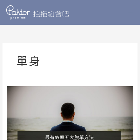
Skip
to
content
單身
如
何
脫
單？
最
有
效