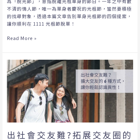
為「脫光節」，意指脫離光棍單身的節日。一年之中有數
不清的情人節，唯一為單身者慶祝的光棍節，當然要積極
的找尋對象，透過本篇文章告別單身光棍節的四個提案，
讓你順利在 1111 光棍節脫單！
Read More »
出
社
會
交
友
難?
拓
展
交
友
出社會交友難?拓展交友圈的
圈