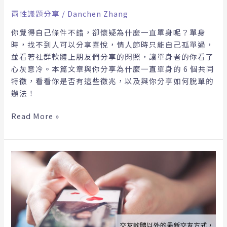
共
兩性議題分享
/
Danchen Zhang
同
你覺得自己條件不錯，卻懷疑為什麼一直單身呢？單身
特
時，找不到人可以分享喜悅，情人節時只能自己孤單過，
徵，
並看著社群軟體上朋友們分享的閃照，讓單身者的你看了
以
心灰意冷。本篇文章與你分享為什麼一直單身的 6 個共同
及
特徵，看看你是否有這些徵兆，以及與你分享如何脫單的
提
辦法！
供
脫
Read More »
單
方
法
交
友
軟
體
以
外