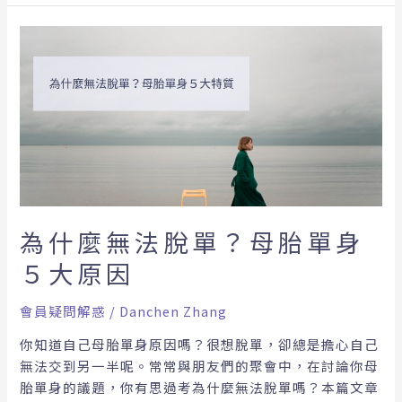
為
什
麼
無
法
脫
單？
母
胎
單
為什麼無法脫單？母胎單身
身
５大原因
５
大
會員疑問解惑
/
Danchen Zhang
原
因
你知道自己母胎單身原因嗎？很想脫單，卻總是擔心自己
無法交到另一半呢。常常與朋友們的聚會中，在討論你母
胎單身的議題，你有思過考為什麼無法脫單嗎？本篇文章