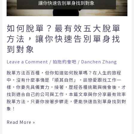
五
大
脫
單
如何脫單？最有效五大脫單
方
方法，讓你快速告別單身找
法，
讓
到對象
你
快
Leave a Comment
/
拍拖約會吧
/
Danchen Zhang
速
脫單方法百百種，但你知道如何脫單嗎？在人生的旅程
告
中，沒有什麼事情是「順其自然」，談戀愛跟找工作一
別
樣，你要先具備實力，接著，歷經各種挑戰與機會後，才
單
找到適合自己的公司與工作，本篇文章與你分享最有效率
身
脫單方法，只要你按著步驟走，便能快速告別單身找到對
找
象！
到
對
Read More »
象