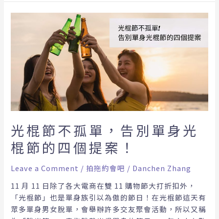
光
棍
節
不
孤
單，
告
別
單
身
光棍節不孤單，告別單身光
光
棍節的四個提案！
棍
節
Leave a Comment
/
拍拖約會吧
/
Danchen Zhang
的
四
11 月 11 日除了各大電商在雙 11 購物節大打折扣外，
個
「光棍節」也是單身族引以為傲的節日！在光棍節這天有
提
眾多單身男女脫單，會舉辦許多交友聚會活動，所以又稱
案！