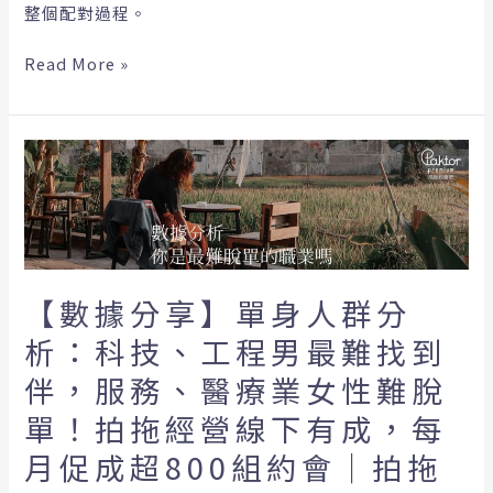
會
整個配對過程。
吧」，
讓
Read More »
戀
愛
顧
【數
問
據
幫
分
你
享】
找
單
理
身
想
【數據分享】單身人群分
人
對
群
析：科技、工程男最難找到
象！
分
伴，服務、醫療業女性難脫
析：
科
單！拍拖經營線下有成，每
技、
月促成超800組約會｜拍拖
工