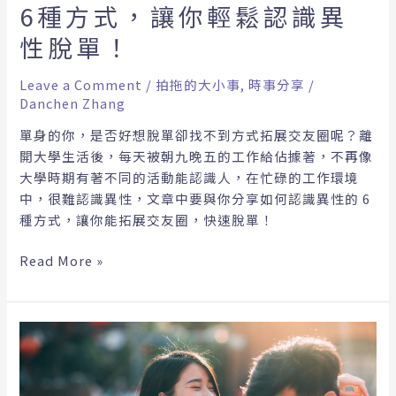
6種方式，讓你輕鬆認識異
的
6
性脫單！
種
方
Leave a Comment
/
拍拖的大小事
,
時事分享
/
式，
Danchen Zhang
讓
單身的你，是否好想脫單卻找不到方式拓展交友圈呢？離
你
開大學生活後，每天被朝九晚五的工作給佔據著，不再像
輕
大學時期有著不同的活動能認識人，在忙碌的工作環境
鬆
中，很難認識異性，文章中要與你分享如何認識異性的 6
認
種方式，讓你能拓展交友圈，快速脫單！
識
異
Read More »
性
脫
單！
還
在
佛
系