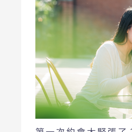
會
太
緊
張
了？
3
個
常
踩
的
約
會
地
雷
第一次約會太緊張了