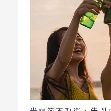
孤
單，
告
別
單
身
光
棍
節
的
四
個
提
案！
光棍節不孤單，告別