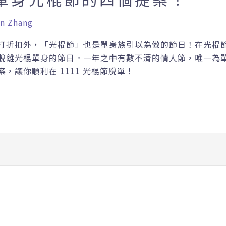
n Zhang
購物節大打折扣外，「光棍節」也是單身族引以為傲的節日！在
脫離光棍單身的節日。一年之中有數不清的情人節，唯一為
，讓你順利在 1111 光棍節脫單！
對一約會交友平台，不用再參加聯誼相親｜Paktor Premium | P