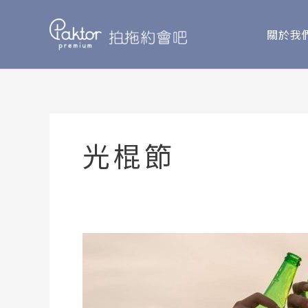
Skip
to
關於我
content
光棍節
光
棍
節
不