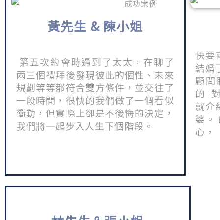
黃先生 & 陳小姐
快要
第五次約會時遇到了太太，在聊了
結婚
兩三個禮拜後發現彼此的個性、未來
顧問
規劃等等都符合雙方條件，並交往了
的 
一段時間，很快的我們做了一個看似
就介
衝動，但實際上卻是不後悔的決定，
婆。
我們將一起步入人生下個階段。
心，