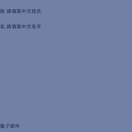
姓
請填寫中文姓氏
名
請填寫中文名字
電子郵件