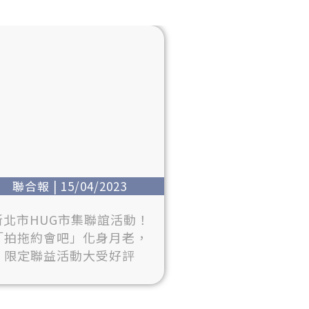
聯合報 | 15/04/2023
新北市HUG市集聯誼活動！
「拍拖約會吧」化身月老，
限定聯益活動大受好評