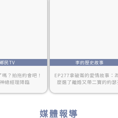
鄉民TV
李的歷史故事
了嗎？拍拖約會吧！
EP277拿破崙的愛情故事：
神總經理降臨
麼選了離婚又帶二寶的約瑟
媒體報導