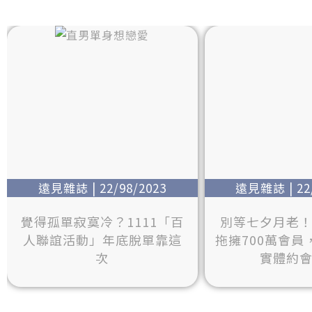
遠見雜誌 | 22/98/2023
遠見雜誌 | 22/
覺得孤單寂寞冷？1111「百
別等七夕月老
人聯誼活動」年底脫單靠這
拖擁700萬會員
次
實體約