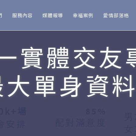
們
服務內容
媒體報導
幸福案例
愛情部落格
一實體交友
最大單身資
0k+場
85%
男
配對滿意度
會安排
女