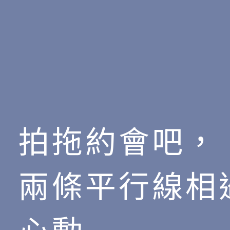
拍拖約會吧，
兩條平行線相
心動